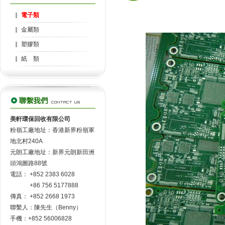
電子類
金屬類
塑膠類
紙 類
美軒環保回收有限公司
粉嶺工廠地址：香港新界粉嶺軍
地北村240A
元朗工廠地址：新界元朗新田洲
頭鴻圖路88號
電話： +852 2383 6028
+86 756 5177888
傳真： +852 2668 1973
聯繫人：陳先生（Benny）
手機：+852 56006828