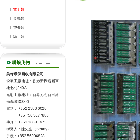
電子類
金屬類
塑膠類
紙 類
美軒環保回收有限公司
粉嶺工廠地址：香港新界粉嶺軍
地北村240A
元朗工廠地址：新界元朗新田洲
頭鴻圖路88號
電話： +852 2383 6028
+86 756 5177888
傳真： +852 2668 1973
聯繫人：陳先生（Benny）
手機：+852 56006828